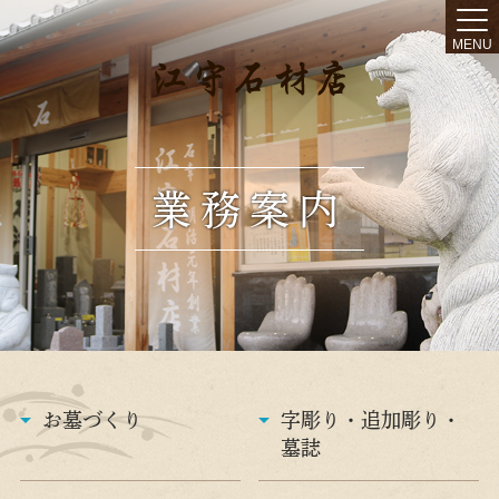
MENU
業務案内
お墓づくり
字彫り・追加彫り・
墓誌